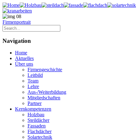
Firmenportrait
Navigation
Home
Aktuelles
Über uns
Firmengeschichte
Leitbild
Team
Lehre
Aus-/Weiterbildung
Mitgliedschaften
Partner
Kernkompetenzen
Holzbau
Steildächer
Fassaden
Flachdächer
Solartechnik