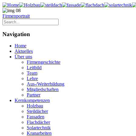
Firmenportrait
Navigation
Home
Aktuelles
Über uns
Firmengeschichte
Leitbild
Team
Lehre
Aus-/Weiterbildung
Mitgliedschaften
Partner
Kernkompetenzen
Holzbau
Steildächer
Fassaden
Flachdächer
Solartechnik
Kranarbeiten