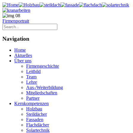
Firmenportrait
Navigation
Home
Aktuelles
Über uns
Firmengeschichte
Leitbild
Team
Lehre
Aus-/Weiterbildung
Mitgliedschaften
Partner
Kernkompetenzen
Holzbau
Steildächer
Fassaden
Flachdächer
Solartechnik