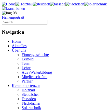
Firmenportrait
Navigation
Home
Aktuelles
Über uns
Firmengeschichte
Leitbild
Team
Lehre
Aus-/Weiterbildung
Mitgliedschaften
Partner
Kernkompetenzen
Holzbau
Steildächer
Fassaden
Flachdächer
Solartechnik