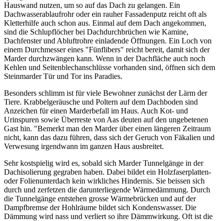
Hauswand nutzen, um so auf das Dach zu gelangen. Ein
Dachwasserablaufrohr oder ein rauher Fassadenputz reicht oft als
Kletterhilfe auch schon aus. Einmal auf dem Dach angekommen,
sind die Schlupflöcher bei Dachdurchbrüchen wie Kamine,
Dachfenster und Abluftrohre einladende Öffnungen. Ein Loch von
einem Durchmesser eines "Fünflibers" reicht bereit, damit sich der
Marder durchzwängen kann. Wenn in der Dachfläche auch noch
Kehlen und Seitenblechanschlüsse vorhanden sind, öffnen sich dem
Steinmarder Tür und Tor ins Paradies.
Besonders schlimm ist für viele Bewohner zunächst der Lärm der
Tiere. Krabbelgeräusche und Poltern auf dem Dachboden sind
Anzeichen für einen Marderbefall im Haus. Auch Kot- und
Urinspuren sowie Überreste von Aas deuten auf den ungebetenen
Gast hin. "Bemerkt man den Marder über einen längeren Zeitraum
nicht, kann das dazu führen, dass sich der Geruch von Fäkalien und
Verwesung irgendwann im ganzen Haus ausbreitet.
Sehr kostspielig wird es, sobald sich Marder Tunnelgänge in der
Dachisolierung gegraben haben. Dabei bildet ein Holzfaserplatten-
oder Folienunterdach kein wirkliches Hindernis. Sie beissen sich
durch und zerfetzen die darunterliegende Wärmedämmung. Durch
die Tunnelgänge entstehen grosse Wärmebrücken und auf der
Dampfbremse der Hohlräume bildet sich Kondenswasser. Die
Dämmung wird nass und verliert so ihre Dämmwirkung. Oft ist die