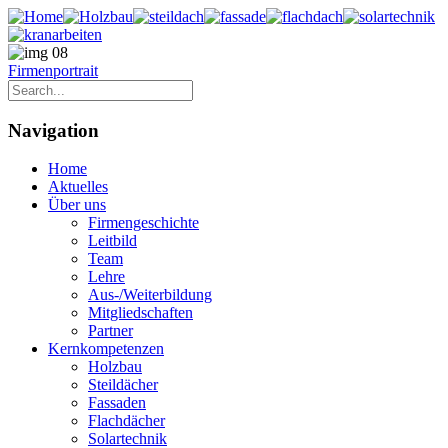
Firmenportrait
Navigation
Home
Aktuelles
Über uns
Firmengeschichte
Leitbild
Team
Lehre
Aus-/Weiterbildung
Mitgliedschaften
Partner
Kernkompetenzen
Holzbau
Steildächer
Fassaden
Flachdächer
Solartechnik