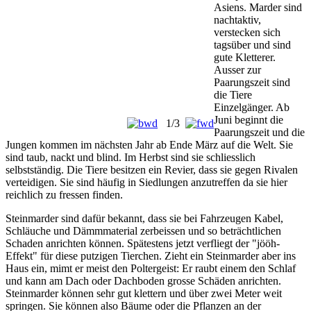
Asiens. Marder sind
nachtaktiv,
verstecken sich
tagsüber und sind
gute Kletterer.
Ausser zur
Paarungszeit sind
die Tiere
Einzelgänger. Ab
Juni beginnt die
1/3
Paarungszeit und die
Jungen kommen im nächsten Jahr ab Ende März auf die Welt. Sie
sind taub, nackt und blind. Im Herbst sind sie schliesslich
selbstständig. Die Tiere besitzen ein Revier, dass sie gegen Rivalen
verteidigen. Sie sind häufig in Siedlungen anzutreffen da sie hier
reichlich zu fressen finden.
Steinmarder sind dafür bekannt, dass sie bei Fahrzeugen Kabel,
Schläuche und Dämmmaterial zerbeissen und so beträchtlichen
Schaden anrichten können. Spätestens jetzt verfliegt der "jööh-
Effekt" für diese putzigen Tierchen. Zieht ein Steinmarder aber ins
Haus ein, mimt er meist den Poltergeist: Er raubt einem den Schlaf
und kann am Dach oder Dachboden grosse Schäden anrichten.
Steinmarder können sehr gut klettern und über zwei Meter weit
springen. Sie können also Bäume oder die Pflanzen an der